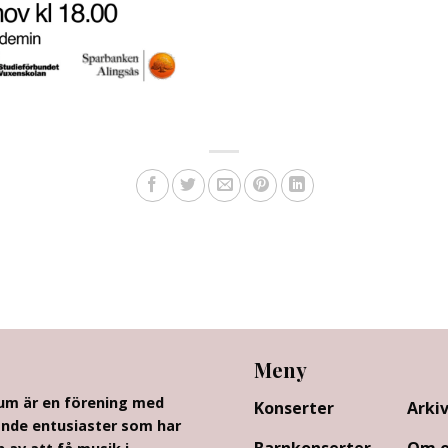
Meny
rum är en förening med
Konserter
Arki
nde entusiaster som har
Barnkonserter
Om o