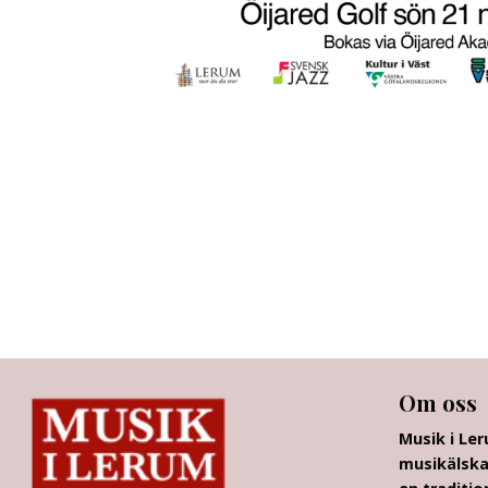
Om oss
Musik i Le
musikälska