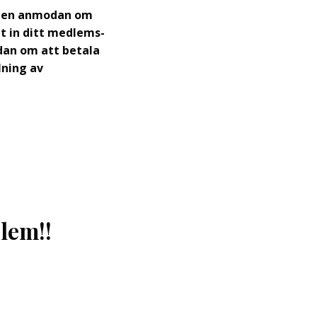
å en anmodan om
t in ditt medlems-
an om att betala
lning av
lem!!