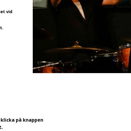
et vid
t.
 klicka på knappen
t.