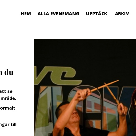
HEM
ALLA EVENEMANG
UPPTÄCK
ARKIV
n du
att se
område.
normalt
gar till