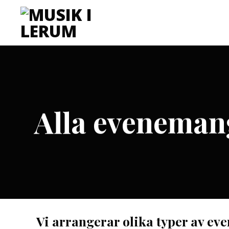
Skip
to
content
Alla eveneman
Vi arrangerar olika typer av ev