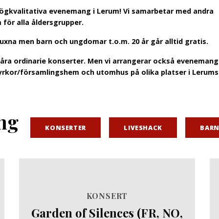
 högkvalitativa evenemang i Lerum! Vi samarbetar med andra
för alla åldersgrupper.
uxna men barn och ungdomar t.o.m. 20 år går alltid gratis.
 våra ordinarie konserter. Men vi arrangerar också evenemang
, kyrkor/församlingshem och utomhus på olika platser i Lerums
ng
KONSERTER
LIVESHACK
BAR
KONSERT
Garden of Silences (FR, NO,