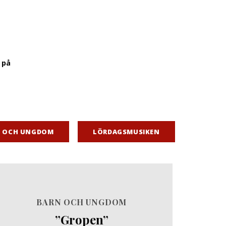
 på
N OCH UNGDOM
LÖRDAGSMUSIKEN
BARN OCH UNGDOM
”Gropen”