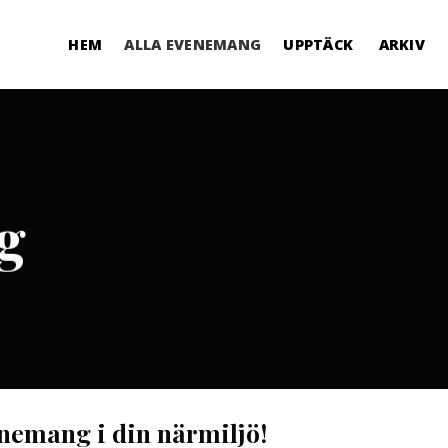
HEM
ALLA EVENEMANG
UPPTÄCK
ARKIV
g
enemang i din närmiljö!