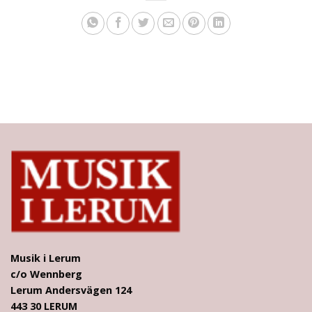
Musik i Lerum
c/o Wennberg
Lerum Andersvägen 124
443 30 LERUM