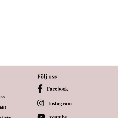
Följ oss
v
Facebook
ss
Instagram
akt
Youtube
rtists