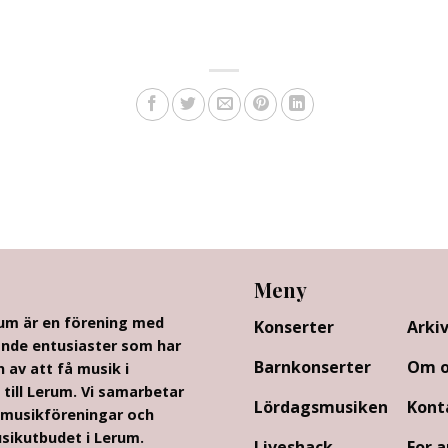
Meny
rum är en förening med
Konserter
Arki
nde entusiaster som har
Barnkonserter
Om o
n av att få musik i
 till Lerum. Vi samarbetar
Lördagsmusiken
Kont
musikföreningar och
sikutbudet i Lerum.
Liveshack
For a