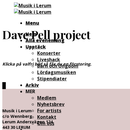
Skip
to
content
Menu
Dave Pell project
Hem
Alla evenemang
Upptäck
Konserter
Liveshack
Klicka på valfri bild så får du en förstoring.
Barn och Ungdom
Lördagsmusiken
Stipendiater
Arkiv
MER
Medlem
Nyhetsbrev
For artists
Musik i Lerum
c/o Wennberg
Kontakt
Lerum Andersvägen 124
Om oss
443 30 LERUM