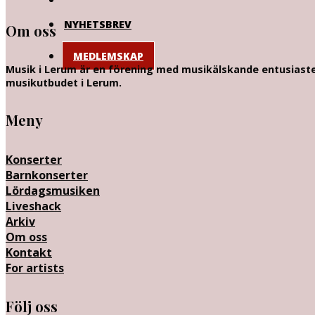
NYHETSBREV
Om oss
MEDLEMSKAP
Musik i Lerum är en förening med musikälskande entusiaster
musikutbudet i Lerum.
Meny
Konserter
Barnkonserter
Lördagsmusiken
Liveshack
Arkiv
Om oss
Kontakt
For artists
Följ oss