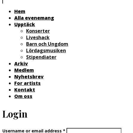
Hem
Alla evenemang
Upptäck
Konserter
Liveshack
Barn och Ungdom
Lördagsmusiken
Stipendiater
Arkiv
Medlem
Nyhetsbrev
For artists
Kontakt
Om oss
Login
Username or email address
*