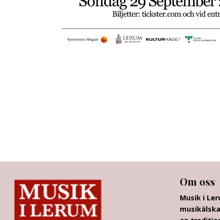
Om oss
Musik i Le
musikälska