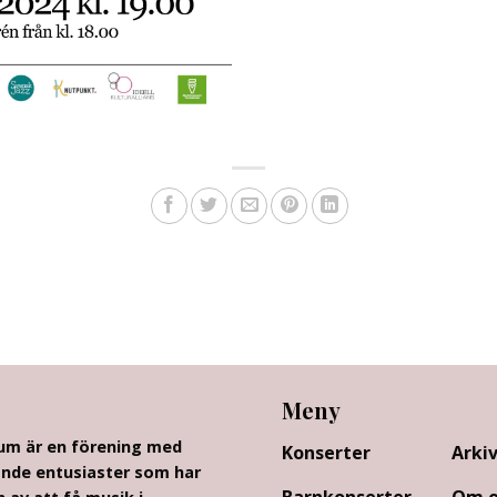
Meny
rum är en förening med
Konserter
Arki
nde entusiaster som har
Barnkonserter
Om o