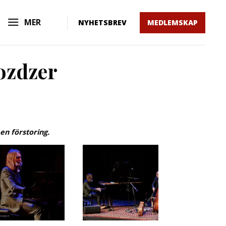
MER
NYHETSBREV
MEDLEMSKAP
ozdzer
 en förstoring.