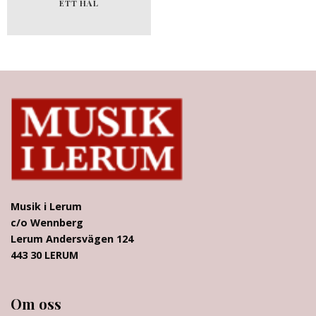
ETT HÅL
Musik i Lerum
c/o Wennberg
Lerum Andersvägen 124
443 30 LERUM
Om oss