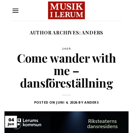
Skip
to
content
AUTHOR ARCHIVES:
ANDERS
2026
Come wander with
me –
dansföreställning
POSTED ON
JUNI 4, 2026
BY
ANDERS
04
jun