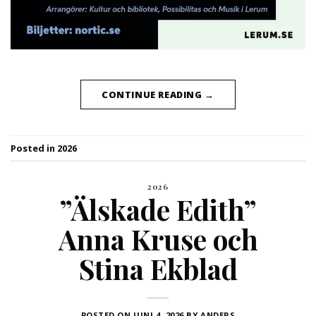
CONTINUE READING
→
Posted in
2026
2026
”Älskade Edith”
Anna Kruse och
Stina Ekblad
POSTED ON
JUNI 4, 2026
BY
ANDERS