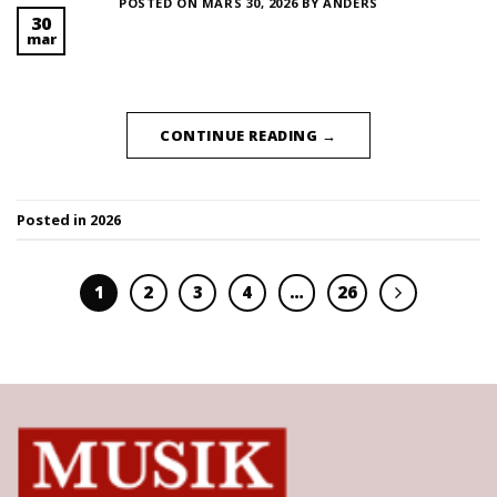
POSTED ON
MARS 30, 2026
BY
ANDERS
30
mar
CONTINUE READING
→
Posted in
2026
1
2
3
4
…
26