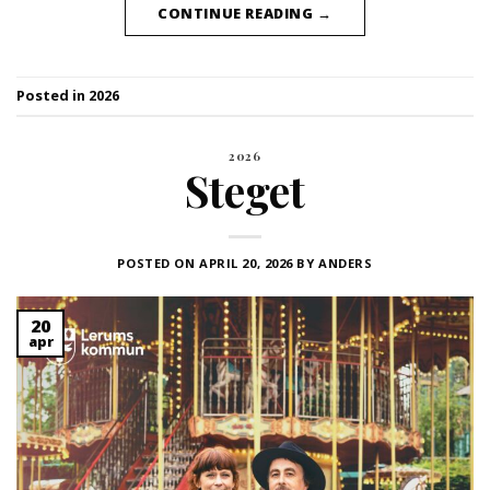
CONTINUE READING
→
Posted in
2026
2026
Steget
POSTED ON
APRIL 20, 2026
BY
ANDERS
20
apr