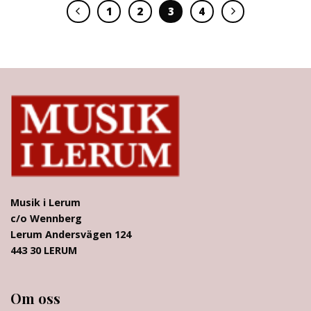
1
2
3
4
Musik i Lerum
c/o Wennberg
Lerum Andersvägen 124
443 30 LERUM
Om oss