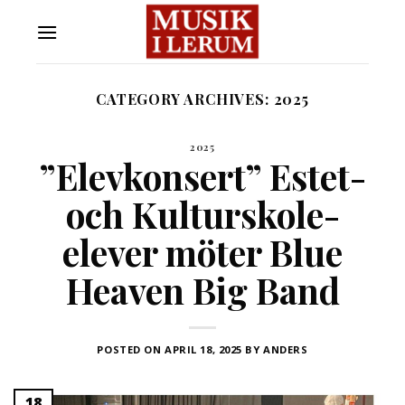
Skip
to
content
CATEGORY ARCHIVES:
2025
2025
”Elevkonsert” Estet-
och Kulturskole-
elever möter Blue
Heaven Big Band
POSTED ON
APRIL 18, 2025
BY
ANDERS
18