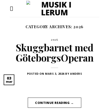
Skip
to
content
CATEGORY ARCHIVES:
2026
2026
Skuggbarnet med
GöteborgsOperan
POSTED ON
MARS 3, 2026
BY
ANDERS
03
mar
CONTINUE READING
→