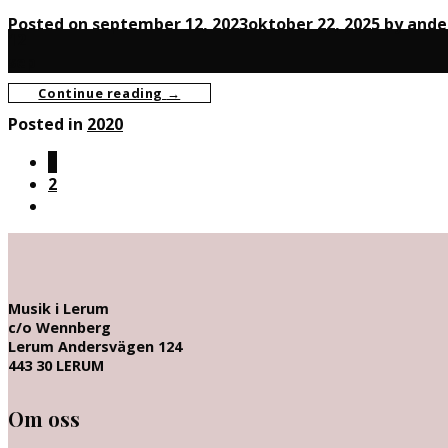
Posted on
september 12, 2023
oktober 22, 2025
by
ande
12
sep
Continue reading
→
Posted in
2020
1
2
Musik i Lerum
c/o Wennberg
Lerum Andersvägen 124
443 30 LERUM
Om oss