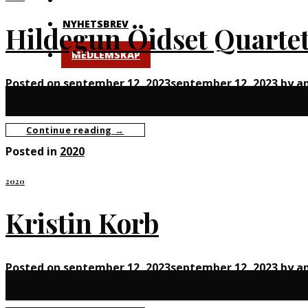
NYHETSBREV
Hildegun Öidset Quarte
MEDLEMSKAP
Posted on
september 12, 2023
september 12, 2023
by
a
12
sep
Continue reading
→
Posted in
2020
2020
Kristin Korb
Posted on
september 12, 2023
september 12, 2023
by
a
12
sep